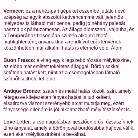
Vermeer:
ez a nehézipari gépeket eszembe juttató nevű
szépség az egyik abszolút kedvencemmé vált, jelentős
mélyedés is látható már benne, pedig jó néhány palettát
használok párhuzamosan. Az állaga álomszerű, vajpuha, és
a
Temperá
hoz hasonlóan szintén alkalmazható
highlighterként, ugyanakkor a rendkívül erős fényének
köszönhetően már alkalmi hatás is elérhető vele. Álom.
Buon Fresco:
a világ egyik legszebb rózsás mélyítőszíne,
az előbb már említett tökéletes állaggal. Bőrön sokkal
sötétebb hatást kelt, mint az a csomagolásban látható
színből sejthető lehetne.
Antique Bronze:
szatén és metál hatás közötti szín, amely
rétegezve kifejezetten fényes hatást is tud kelteni,
elsatírozva viszont szerényebb arcát mutatja meg, ezért
fényessége ellenére is jól alkalmazható mélyítőszínként is.
Love Letter:
a csomagolásban ijesztően erős rózsaszínnek
tűnő árnyalat, amely a bőrön jóval bordósabba hajlóvá válik,
ezért akár mélyítőszínként is beválhat.