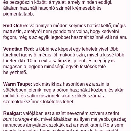
és pezsgőszín közötti árnyalat, amely minden eddigi,
általam használt hasonló színnél krémesebb és
pigmentáltabb.
Red Ochre:
valamilyen módon selymes hatást keltő, mégis
matt szín, amelyről nem gondoltam volna, hogy kedvelni
fogom, mégis az egyik legtöbbet használt színné vált nálam.
Venetian Red:
a többihez képest egy leheletnyivel több
türelmet igénylő, mégis jól működő szín, mivel a kissé több
türelem kb. 10 mp extra satírozást jelent, és még így is
magasan a legjobb minőségű egyéb festékek fölé
helyezhető.
Warm Taupe:
sok másikhoz hasonlóan ez a szín is
sötétebben jelenik meg a bőrön használat közben, és akár
mélyítő- és satírozószínnek, akár szőkék számára
szemöldökszínnek tökéletes lehet.
Realgar:
valójában ezt a színt nevezném szívem szerint
burnt orange
-nek, mivel általában az ilyen mélyebb, gazdag
narancsos árnyalatok szokták ezt a nevet kapni. Róla sem
gondoltam volna, hogy működhet rajtam, de láss csodát,