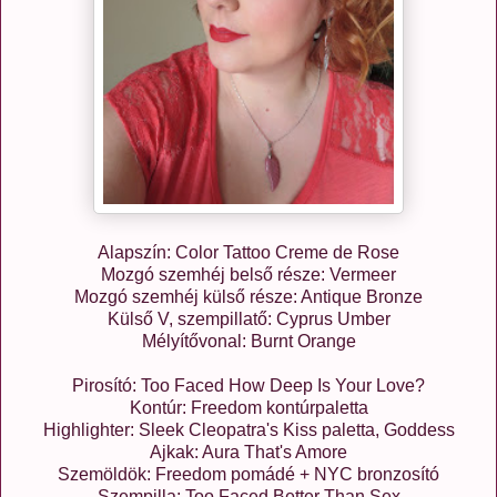
Alapszín: Color Tattoo Creme de Rose
Mozgó szemhéj belső része: Vermeer
Mozgó szemhéj külső része: Antique Bronze
Külső V, szempillatő: Cyprus Umber
Mélyítővonal: Burnt Orange
Pirosító: Too Faced How Deep Is Your Love?
Kontúr: Freedom kontúrpaletta
Highlighter: Sleek Cleopatra's Kiss paletta, Goddess
Ajkak: Aura That's Amore
Szemöldök: Freedom pomádé + NYC bronzosító
Szempilla: Too Faced Better Than Sex