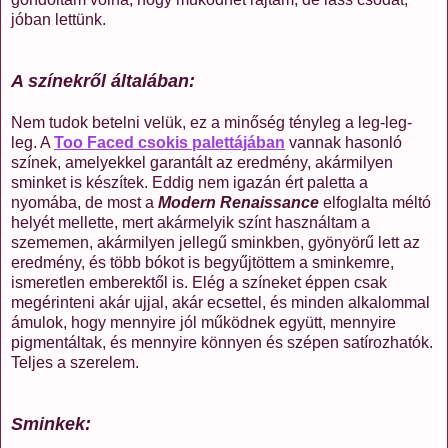
jóban lettünk.
A színekről általában:
Nem tudok betelni velük, ez a minőség tényleg a leg-leg-
leg. A
Too Faced csokis palettájában
vannak hasonló
színek, amelyekkel garantált az eredmény, akármilyen
sminket is készítek. Eddig nem igazán ért paletta a
nyomába, de most a
Modern Renaissance
elfoglalta méltó
helyét mellette, mert akármelyik színt használtam a
szememen, akármilyen jellegű sminkben, gyönyörű lett az
eredmény, és több bókot is begyűjtöttem a sminkemre,
ismeretlen emberektől is. Elég a színeket éppen csak
megérinteni akár ujjal, akár ecsettel, és minden alkalommal
ámulok, hogy mennyire jól működnek együtt, mennyire
pigmentáltak, és mennyire könnyen és szépen satírozhatók.
Teljes a szerelem.
Sminkek: