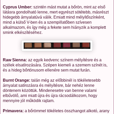
Cyprus Umber:
szintén mást mutat a bőrön, mint az első
látásra gondolható lenne, mert egyrészt sötétebb, másrészt
hidegebb árnyalatúvá válik. Emiatt mind mélyítőszínként,
mind a külső V-ben és a szempillatőben szívesen
alkalmazom, és így még a fekete sem hiányzik a komplett
smink elkészítéséhez.
Raw Sienna:
az egyik kedvenc színem mélyítésre és a
szélek elsatírozására. Szépen kiemeli a szemem színét is,
és a hideg bőrtónusom ellenére sem mutat furán.
Burnt Orange:
talán még az előbbinél is tökéletesebb
árnyalat satírozásra és mélyítésre, bár nehéz lenne
döntenem közöttük. Mindenesetre van benne valami
elbűvölő, ami miatt újra és újra rácsodálkozom, hogy
mennyire jól működik rajtam.
Primavera:
a bőrömmel tökéletes összhangot alkotó, arany