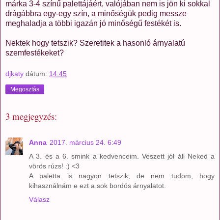
márka 3-4 színű palettájáért, valójában nem is jön ki sokkal
drágábbra egy-egy szín, a minőségük pedig messze
meghaladja a többi igazán jó minőségű festékét is.
Nektek hogy tetszik? Szeretitek a hasonló árnyalatú
szemfestékeket?
djkaty
dátum:
14:45
Megosztás
3 megjegyzés:
Anna
2017. március 24. 6:49
A 3. és a 6. smink a kedvenceim. Veszett jól áll Neked a
vörös rúzs! :) <3
A paletta is nagyon tetszik, de nem tudom, hogy
kihasználnám e ezt a sok bordós árnyalatot.
Válasz