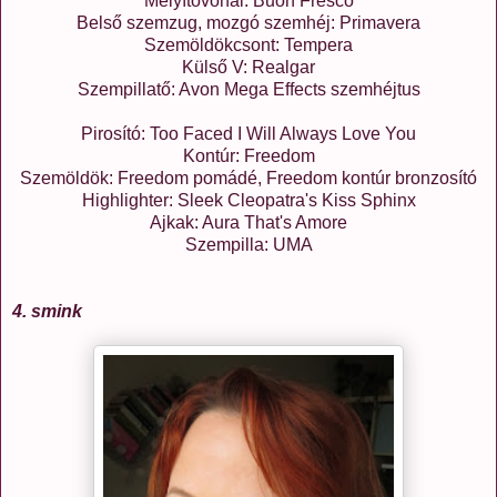
Mélyítővonal: Buon Fresco
Belső szemzug, mozgó szemhéj: Primavera
Szemöldökcsont: Tempera
Külső V: Realgar
Szempillatő: Avon Mega Effects szemhéjtus
Pirosító: Too Faced I Will Always Love You
Kontúr: Freedom
Szemöldök: Freedom pomádé, Freedom kontúr bronzosító
Highlighter: Sleek Cleopatra's Kiss Sphinx
Ajkak: Aura That's Amore
Szempilla: UMA
4. smink