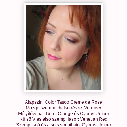
Alapszín: Color Tattoo Creme de Rose
Mozgó szemhéj belső része: Vermeer
Mélyítővonal: Burnt Orange és Cyprus Umber
Külső V és alsó szempillasor: Venetian Red
Szempillatő és alsó szempillatő: Cyprus Umber