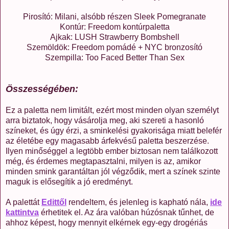
Pirosító: Milani, alsóbb részen Sleek Pomegranate
Kontúr: Freedom kontúrpaletta
Ajkak: LUSH Strawberry Bombshell
Szemöldök: Freedom pomádé + NYC bronzosító
Szempilla: Too Faced Better Than Sex
Összességében:
Ez a paletta nem limitált, ezért most minden olyan személyt
arra biztatok, hogy vásárolja meg, aki szereti a hasonló
színeket, és úgy érzi, a sminkelési gyakorisága miatt belefér
az életébe egy magasabb árfekvésű paletta beszerzése.
Ilyen minőséggel a legtöbb ember biztosan nem találkozott
még, és érdemes megtapasztalni, milyen is az, amikor
minden smink garantáltan jól végződik, mert a színek szinte
maguk is elősegítik a jó eredményt.
A palettát
Edittől
rendeltem, és jelenleg is kapható nála,
ide
kattintva
érhetitek el. Az ára valóban húzósnak tűnhet, de
ahhoz képest, hogy mennyit elkérnek egy-egy drogériás