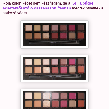
Róla külön képet nem készítettem, de a
Kell a púder!
ecsetekről szóló összehasonlításban
megtekinthetitek a
satírozó végét.