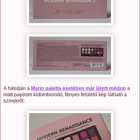
A hátulján a
Mario paletta esetében már látott módon
a
matt papírom kidomborodó, fényes felületű kép látható a
színekről: