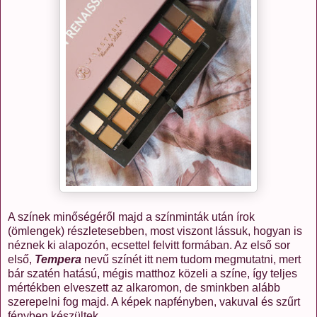
A színek minőségéről majd a színminták után írok
(ömlengek) részletesebben, most viszont lássuk, hogyan is
néznek ki alapozón, ecsettel felvitt formában. Az első sor
első,
Tempera
nevű színét itt nem tudom megmutatni, mert
bár szatén hatású, mégis matthoz közeli a színe, így teljes
mértékben elveszett az alkaromon, de sminkben alább
szerepelni fog majd. A képek napfényben, vakuval és szűrt
fényben készültek.