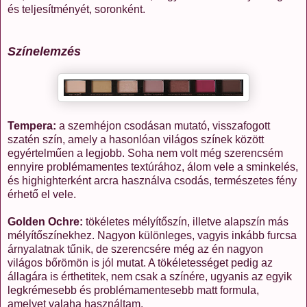
és teljesítményét, soronként.
Színelemzés
Tempera:
a szemhéjon csodásan mutató, visszafogott
szatén szín, amely a hasonlóan világos színek között
egyértelműen a legjobb. Soha nem volt még szerencsém
ennyire problémamentes textúrához, álom vele a sminkelés,
és highighterként arcra használva csodás, természetes fény
érhető el vele.
Golden Ochre:
tökéletes mélyítőszín, illetve alapszín más
mélyítőszínekhez. Nagyon különleges, vagyis inkább furcsa
árnyalatnak tűnik, de szerencsére még az én nagyon
világos bőrömön is jól mutat. A tökéletességet pedig az
állagára is érthetitek, nem csak a színére, ugyanis az egyik
legkrémesebb és problémamentesebb matt formula,
amelyet valaha használtam.