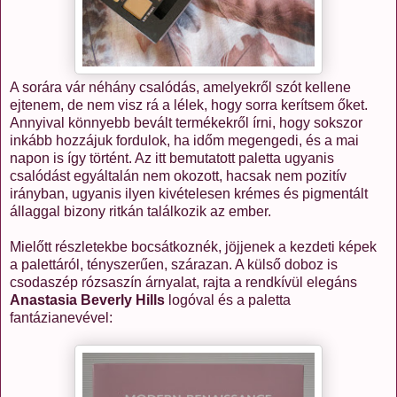
A sorára vár néhány csalódás, amelyekről szót kellene
ejtenem, de nem visz rá a lélek, hogy sorra kerítsem őket.
Annyival könnyebb bevált termékekről írni, hogy sokszor
inkább hozzájuk fordulok, ha időm megengedi, és a mai
napon is így történt. Az itt bemutatott paletta ugyanis
csalódást egyáltalán nem okozott, hacsak nem pozitív
irányban, ugyanis ilyen kivételesen krémes és pigmentált
állaggal bizony ritkán találkozik az ember.
Mielőtt részletekbe bocsátkoznék, jöjjenek a kezdeti képek
a palettáról, tényszerűen, szárazan. A külső doboz is
csodaszép rózsaszín árnyalat, rajta a rendkívül elegáns
Anastasia Beverly Hills
logóval és a paletta
fantázianevével: